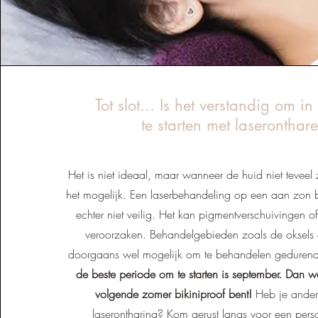
Tot slot... Is het verstandig om i
te starten met laseronthar
Het is niet ideaal, maar wanneer de huid niet teveel 
het mogelijk. Een laserbehandeling op een aan zon b
echter niet veilig. Het kan pigmentverschuivingen of
veroorzaken. Behandelgebieden zoals de oksels en
doorgaans wel mogelijk om te behandelen geduren
de beste periode om te starten is september. Dan we
volgende zomer bikiniproof bent!
Heb je ander
laserontharing? Kom gerust langs voor een perso