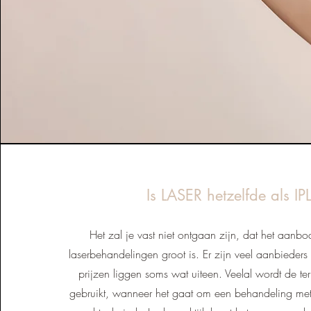
Is LASER hetzelfde als IP
Het zal je vast niet ontgaan zijn, dat het aanbod
laserbehandelingen groot is. Er zijn veel aanbieder
prijzen liggen soms wat uiteen. Veelal wordt de ter
gebruikt, wanneer het gaat om een behandeling met I