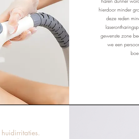
haren dunner word
hierdoor minder gr
deze reden min
laserontharings
gewenste zone beo
we een persoonl
boek
uidirritaties.