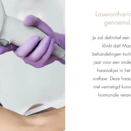
Laseronthari
genoemd.
Je zal definitief ee
klinkt dat! Maa
behandelingen toch
jaar voor een ond
haarzakjes in he
rustfase. Deze haa
niet vernietigd ku
hormonale veran