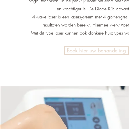
nogal technisch. In de praktijk komt het erop neer da
en krachtiger is. De Diode ICE advan
4-wave laser is een lasersysteem met 4 golflengt
resultaten worden bereikt. Hiermee werkt Voe
Met dit type laser kunnen ook donkere huidtypes 
Boek hier uw behandeling