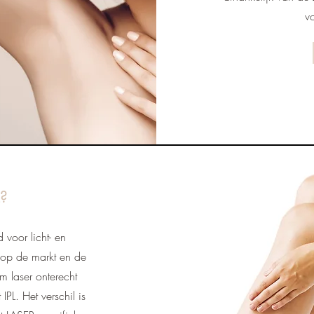
v
L?
 voor licht- en
s op de markt en de
m laser onterecht
PL. Het verschil is