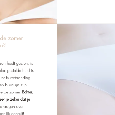
n de zomer
en?
zon heeft gezien, is
lootgestelde huid is
 zelfs verbranding
 bikinilijn zijn
de de zomer.
Echter,
et je zeker dat je
e vragen over
onlijk consult!