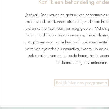
Kan ik een behandeling onde
Jazeker! Door waxen en gebruik van scheermesje
haren steeds kort kunnen afscheren, krullen de hare
huid en kunnen ze moeilijker terug groeien. Met als
haren, huidirritaties en verkleuringen. Laseronthari
juist oplossen waarna de huid zich ook weer herstel
vorm van hydradenis suppurativa, waarbij in de oks
ook sprake is van ingegroeide haren, kan laseron
huidaandoening te verminderen.
Bekijk hier ons programma