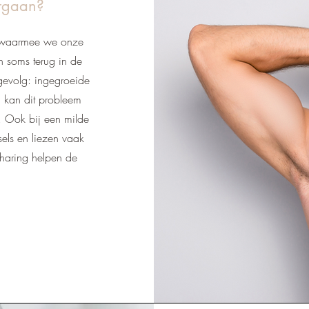
rgaan?
s waarmee we onze
n soms terug in de
 gevolg: ingegroeide
ng kan dit probleem
t. Ook bij een milde
els en liezen vaak
tharing helpen de