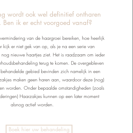
ng wordt ook wel definitief ontharen
 Ben ik er echt voorgoed vanaf?
n vermindering van de haargroei bereiken, hoe heerlijk
r kijk er niet gek van op, als je na een serie van
 nog nieuwe haartjes ziet. Het is raadzaam om ieder
erhoudsbehandeling terug te komen. De overgebleven
t behandelde gebied bevinden zich namelijk in een
rzakjes maken geen haren aan, waardoor deze (nog)
nnen worden. Onder bepaalde omstandigheden (zoals
deringen) Haarzakjes kunnen op een later moment
alsnog actief worden.
Boek hier uw behandeling