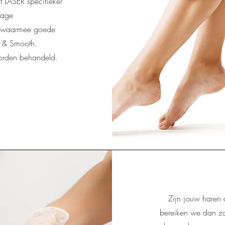
t LASER specifieker
tage
es waarmee goede
t & Smooth.
worden behandeld.
Zijn jouw haren 
bereiken we dan z