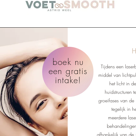
H
boek nu
Tijdens een lase
een gratis
middel van lichtp
intake!
het licht in
huidstructuren t
groeifases van de 
tegelijk in 
meerdere
las
behandelingen
afhankelijk van de 